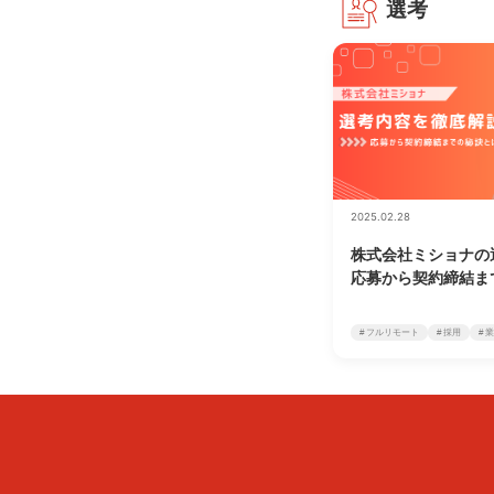
選考
2025.02.28
株式会社ミショナの
応募から契約締結ま
# フルリモート
# 採用
# 