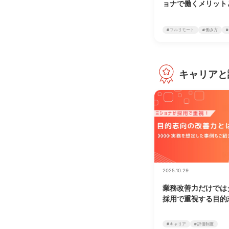
ョナで働くメリット
# フルリモート
# 働き方
キャリアと
2025.10.29
業務改善力だけでは
採用で重視する目的
# キャリア
# 評価制度