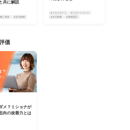
と共に解説
# フルリモート
# リモートワーク
# 働く環境
# 在宅勤務
# 在宅勤務
# 業務委託
評価
ダメ？ミショナが
志向の改善力とは