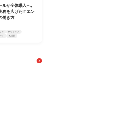
ールが全体導入へ。
実務を広げたITエン
の働き方
ジニア
# キャリア
モート
# 副業