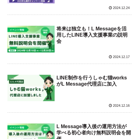
2024.12.24
将来は独立も！L Messageを活
用したLINE導入支援事業の説明
会
2024.12.17
LINE制作を行うしゃむ猫works
がL Message代理店に加入
2024.12.16
L Message導入後の運用方法が
学べる初心者向け無料説明会を開
催