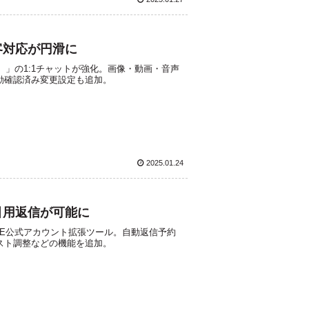
顧客対応が円滑に
ジ）」の1:1チャットが強化。画像・動画・音声
動確認済み変更設定も追加。
2025.01.24
や引用返信が可能に
INE公式アカウント拡張ツール。自動返信予約
スト調整などの機能を追加。