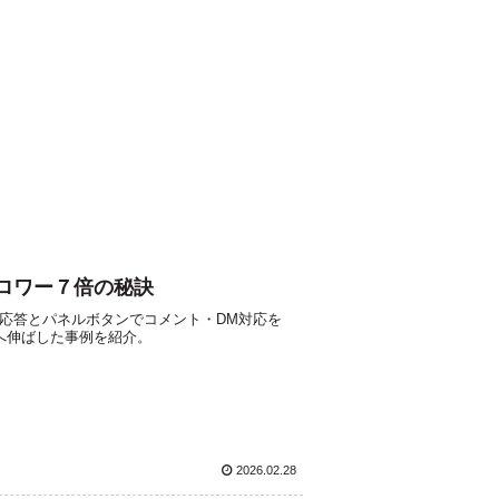
ロワー７倍の秘訣
自動応答とパネルボタンでコメント・DM対応を
1）へ伸ばした事例を紹介。
2026.02.28