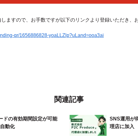
案内しますので、お手数ですが以下のリンクより登録いただき、
p/landing-qr/1656886828-yoaLLZlp?uLand=ooa3ai
関連記事
QRコードの有効期間設定が可能
SNS運用が得意
自動化
理店に加入