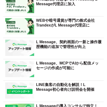
Message代理店に加入
WEBや暗号通貨が専門の株式会社
TrandexがL Message代理店に
L Message、契約画面の一新と操作履
歴機能の追加で管理性が向上
L Message、MCPでAIから配信メッ
セージの作成が可能に
LINE集客の自動化を解説！L
Message初心者向け説明会を開催
L Messageの導入コンサルで独立！